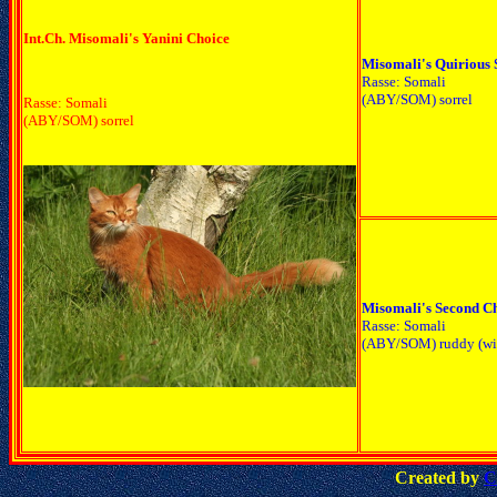
Int.Ch. Misomali's Yanini Choice
Misomali's Quirious
Rasse: Somali
(ABY/SOM) sorrel
Rasse: Somali
(ABY/SOM) sorrel
Misomali's Second C
Rasse: Somali
(ABY/SOM) ruddy (wi
Created by
C